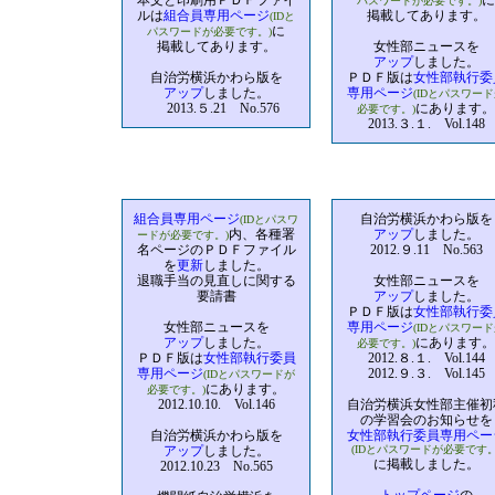
本文と印刷用ＰＤＦファイ
に
パスワードが必要です。)
ルは
組合員専用ページ
掲載してあります。
(IDと
に
パスワードが必要です。)
掲載してあります。
女性部ニュースを
アップ
しました。
自治労横浜かわら版を
ＰＤＦ版は
女性部執行委
アップ
しました。
専用ページ
(IDとパスワー
2013.５.21 No.576
にあります。
必要です。)
2013.３.１. Vol.148
組合員専用ページ
自治労横浜かわら版を
(IDとパスワ
内、各種署
アップ
しました。
ードが必要です。)
名ページのＰＤＦファイル
2012.９.11 No.563
を
更新
しました。
退職手当の見直しに関する
女性部ニュースを
要請書
アップ
しました。
ＰＤＦ版は
女性部執行委
女性部ニュースを
専用ページ
(IDとパスワー
アップ
しました。
にあります。
必要です。)
ＰＤＦ版は
女性部執行委員
2012.８.１. Vol.144
専用ページ
2012.９.３. Vol.145
(IDとパスワードが
にあります。
必要です。)
2012.10.10. Vol.146
自治労横浜女性部主催初
の学習会のお知らせを
自治労横浜かわら版を
女性部執行委員専用ペー
アップ
しました。
(IDとパスワードが必要です。
に
掲載しました。
2012.10.23 No.565