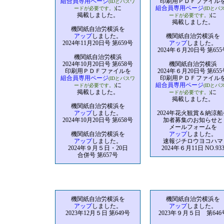
組合員専用ページ
印刷用ＰＤＦファイル
(IDとパスワ
に
組合員専用ページ
ードが必要です。)
(IDとパ
掲載しました。
に
ードが必要です。)
掲載しました。
機関紙自治労横浜を
アップ
しました。
機関紙自治労横浜を
2024年11月20日号 第659号
アップ
しました。
2024年６月20日号 第655
機関紙自治労横浜
2024年10月20日号 第658号
機関紙自治労横浜
印刷用ＰＤＦファイルを
2024年６月20日号 第655
組合員専用ページ
印刷用ＰＤＦファイル
(IDとパスワ
に
組合員専用ページ
ードが必要です。)
(IDとパ
掲載しました。
に
ードが必要です。)
掲載しました。
機関紙自治労横浜を
アップ
しました。
2024年花火観賞＆納涼船
2024年10月20日号 第658号
加者募集のお知らせと
メールフォームを
機関紙自治労横浜を
アップ
しました。
アップ
しました。
速報ジチロウヨコハマ
2024年９月５日・20日
2024年６月11日 NO.93
合併号 第657号
機関紙自治労横浜を
機関紙自治労横浜を
アップ
しました。
アップ
しました。
2023年12月５日 第649号
2023年９月５日 第646