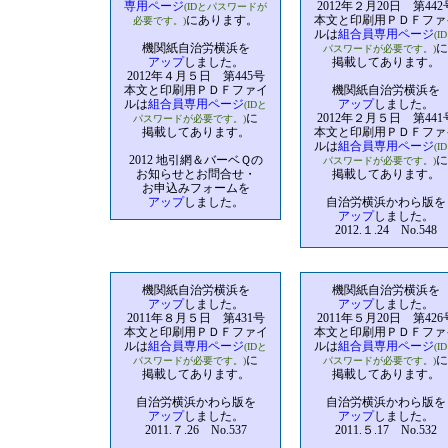
専用ページ
2012年２月20日 第442
(IDとパスワードが
にあります。
本文と印刷用ＰＤＦファ
必要です。)
ルは
組合員専用ページ
(I
機関紙自治労横浜を
に
パスワードが必要です。)
アップ
しました。
掲載してあります。
2012年４月５日 第445号
本文と印刷用ＰＤＦファイ
機関紙自治労横浜を
ルは
組合員専用ページ
アップ
しました。
(IDと
に
2012年２月５日 第441
パスワードが必要です。)
掲載してあります。
本文と印刷用ＰＤＦファ
ルは
組合員専用ページ
(I
2012 地引網＆バーベＱの
に
パスワードが必要です。)
お知らせとお問合せ・
掲載してあります。
お申込みフォームを
アップ
しました。
自治労横浜かわら版を
アップ
しました。
2012.１.24 No.548
機関紙自治労横浜を
機関紙自治労横浜を
アップ
しました。
アップ
しました。
2011年８月５日 第431号
2011年５月20日 第426
本文と印刷用ＰＤＦファイ
本文と印刷用ＰＤＦファ
ルは
組合員専用ページ
ルは
組合員専用ページ
(IDと
(I
に
に
パスワードが必要です。)
パスワードが必要です。)
掲載してあります。
掲載してあります。
自治労横浜かわら版を
自治労横浜かわら版を
アップ
しました。
アップ
しました。
2011.７.26 No.537
2011.５.17 No.532