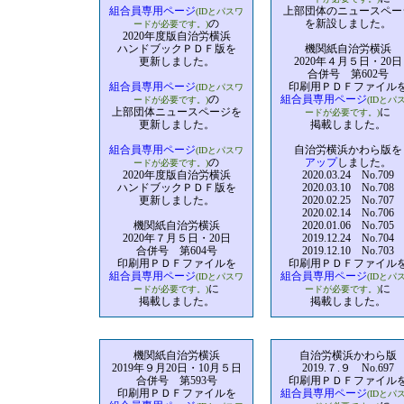
組合員専用ページ
上部団体のニュースペー
(IDとパスワ
の
を新設しました。
ードが必要です。)
2020年度版自治労横浜
ハンドブックＰＤＦ版を
機関紙自治労横浜
更新しました。
2020年４月５日・20日
合併号 第602号
組合員専用ページ
印刷用ＰＤＦファイル
(IDとパスワ
の
組合員専用ページ
ードが必要です。)
(IDとパ
上部団体ニュースページを
に
ードが必要です。)
更新しました。
掲載しました。
組合員専用ページ
自治労横浜かわら版を
(IDとパスワ
の
アップ
しました。
ードが必要です。)
2020年度版自治労横浜
2020.03.24 No.709
ハンドブックＰＤＦ版を
2020.03.10 No.708
更新しました。
2020.02.25 No.707
2020.02.14 No.706
機関紙自治労横浜
2020.01.06 No.705
2020年７月５日・20日
2019.12.24 No.704
合併号 第604号
2019.12.10 No.703
印刷用ＰＤＦファイルを
印刷用ＰＤＦファイル
組合員専用ページ
組合員専用ページ
(IDとパスワ
(IDとパ
に
に
ードが必要です。)
ードが必要です。)
掲載しました。
掲載しました。
機関紙自治労横浜
自治労横浜かわら版
2019年９月20日・10月５日
2019.７.９ No.697
合併号 第593号
印刷用ＰＤＦファイル
印刷用ＰＤＦファイルを
組合員専用ページ
(IDとパ