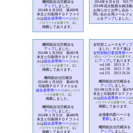
機関紙自治労横浜を
2014年６月６日 NO.77
アップ
しました。
2014年花火観賞＆納涼船
2014年６月20日 第490号
お知らせとお申し込み・
本文と印刷用ＰＤＦファイ
問い合わせ用メールフォ
ルは
組合員専用ページ
ムを
アップ
しました。
(IDと
に
パスワードが必要です。)
掲載してあります。
機関紙自治労横浜を
女性部ニュースを
アップ
アップ
しました。
ました。ＰＤＦ版は
2014年１月20日 第481号
女性部執行委員専用ペー
本文と印刷用ＰＤＦファイ
(IDとパスワードが必要です。
に
アップ
してあります
ルは
組合員専用ページ
(IDと
vol.149 2013.５.７
に
パスワードが必要です。)
vol.150 2013.７.18
掲載してあります。
vol.151 2013.10.24
機関紙自治労横浜
機関紙自治労横浜を
2014年１月20日 第481号
アップ
しました。
印刷用ＰＤＦファイルを
2013年12月５日 第479
組合員専用ページ
(IDとパスワ
本文と印刷用ＰＤＦファ
に
ードが必要です。)
ルは
組合員専用ページ
掲載しました。
(I
に
パスワードが必要です。)
掲載してあります。
機関紙自治労横浜を
アップ
しました。
会場案内図ページを
2014年１月５日 第480号
更新
しました。
本文と印刷用ＰＤＦファイ
ルは
組合員専用ページ
(IDと
機関紙自治労横浜を
に
パスワードが必要です。)
アップ
しました。
掲載してあります。