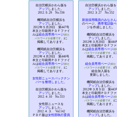
自治労横浜かわら版を
自治労横浜かわら版を
アップ
しました。
アップ
しました。
2012.５.29 No.556
2012.３.27 No.552
機関紙自治労横浜を
新規採用職員のみなさん
アップ
しました。
のページ、
携帯電話版
ペ
2012年５月20日 第447号
ジを作成しました。
本文と印刷用ＰＤＦファイ
ルは
組合員専用ページ
機関紙自治労横浜を
(IDと
に
アップ
しました。
パスワードが必要です。)
掲載してあります。
2012年３月20日 第444
本文と印刷用ＰＤＦファ
機関紙自治労横浜を
ルは
組合員専用ページ
(I
アップ
しました。
に
パスワードが必要です。)
2012年４月20日 第446号
掲載してあります。
本文と印刷用ＰＤＦファイ
ルは
組合員専用ページ
組合員専用ページ
(IDと
(IDと
に
の
パスワードが必要です。)
パスワードが必要です。)
掲載してあります。
組合加入届を
更新しました。
女性部ニュースバックナン
バーを整理しました。
機関紙自治労横浜を
アップ
しました。
自治労横浜かわら版を
2012年３月５日 第443
アップ
しました。
本文と印刷用ＰＤＦファ
2012.４.10 No.553
ルは
組合員専用ページ
(I
に
パスワードが必要です。)
女性部ニュースを
掲載してあります。
アップ
しました。
2012.４.３. Vol.142
機関紙自治労横浜を
ＰＤＦ版は
女性部執行委員
アップ
しました。