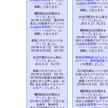
ルは
組合員専用ページ
本文と印刷用ＰＤＦファ
(IDと
に
ルは
組合員専用ページ
パスワードが必要です。)
(I
掲載してあります。
に
パスワードが必要です。)
掲載してあります。
機関紙自治労横浜を
アップ
しました。
自治労横浜かわら版を
2013年６月20日 第470号
アップ
しました。
本文と印刷用ＰＤＦファイ
2013.４.23 No.575
ルは
組合員専用ページ
(IDと
に
機関紙自治労横浜を
パスワードが必要です。)
掲載してあります。
アップ
しました。
2013年４月５日 第467
速報ジチロウヨコハマを
本文と印刷用ＰＤＦファ
アップ
しました。
ルは
組合員専用ページ
(I
2013年６月７日 NO.759
に
パスワードが必要です。)
2013年６月18日 NO.760
掲載してあります。
自治労横浜かわら版を
新規採用職員のみなさん
アップ
しました。
のページ、
携帯電話版
ペ
2013.６.21 No.578
ジを更新しました。
速報ジチロウヨコハマ
2013地引網＆バーベＱ
2013年６月20日 NO.761
お知らせとメールフォー
2013年花火観賞＆納涼船の
を
アップ
しました。
お知らせとお申し込み・お
速報ジチロウヨコハマ
問い合わせ用メールフォー
2013年４月４日 NO.75
ムを
アップ
しました。
機関紙自治労横浜を
機関紙自治労横浜を
アップ
しました。
アップ
しました。
2013年３月５日 第465
2013年５月20日・６月５日
本文と印刷用ＰＤＦファ
合併号 第469号
ルは
組合員専用ページ
(I