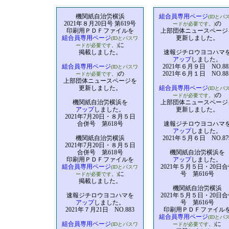
機関紙自治労横浜
組合員専用ページ
(IDとパ
2021年８月20日号 第619号
の
ードが必要です。)
印刷用ＰＤＦファイルを
上部団体ニュースページ
組合員専用ページ
更新しました。
(IDとパスワ
に
ードが必要です。)
掲載しました。
速報ジチロウヨコハマ
アップ
しました。
組合員専用ページ
2021年６月９日 NO.88
(IDとパスワ
の
2021年６月１日 NO.88
ードが必要です。)
上部団体ニュースページを
更新しました。
組合員専用ページ
(IDとパ
の
ードが必要です。)
機関紙自治労横浜を
上部団体ニュースページ
アップ
しました。
更新しました。
2021年7月20日・８月５日
合併号 第618号
速報ジチロウヨコハマ
アップ
しました。
機関紙自治労横浜
2021年５月６日 NO.87
2021年7月20日・８月５日
合併号 第618号
機関紙自治労横浜を
印刷用ＰＤＦファイルを
アップ
しました。
組合員専用ページ
2021年５月５日・20日合
(IDとパスワ
に
号 第616号
ードが必要です。)
掲載しました。
機関紙自治労横浜
速報ジチロウヨコハマを
2021年５月５日・20日合
アップ
しました。
号 第616号
2021年７月21日 NO.883
印刷用ＰＤＦファイル
組合員専用ページ
(IDとパ
組合員専用ページ
に
(IDとパスワ
ードが必要です。)