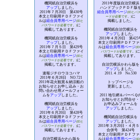
機関紙自治労横浜を
2011年度版自治労横浜
アップ
しました。
ハンドブックＰＤＦ版
2011年７月20日 第430号
組合員専用ページ
(IDとパ
本文と印刷用ＰＤＦファイ
に
ードが必要です。)
ルは
組合員専用ページ
掲載しました。
(IDと
に
パスワードが必要です。)
掲載してあります。
機関紙自治労横浜を
アップ
しました。
機関紙自治労横浜を
2011年４月20日 第425
アップ
しました。
本文と印刷用ＰＤＦファ
2011年７月５日 第429号
ルは
組合員専用ページ
(I
本文と印刷用ＰＤＦファイ
に
パスワードが必要です。)
ルは
組合員専用ページ
掲載してあります。
(IDと
に
パスワードが必要です。)
掲載してあります。
自治労横浜かわら版を
アップ
しました。
速報ジチロウヨコハマ
2011.４.19 No.530
2011年６月28日 NO.721
2011年花火観賞＆納涼船の
トップページを
お知らせとお申し込み・お
更新しました。
問い合わせ用メールフォー
ムを
アップ
しました。
2011 地引網＆バーベＱ
お知らせとお問合せ・
機関紙自治労横浜を
お申込みフォームを
アップ
しました。
アップ
しました。
2011年６月20日 第428号
本文と印刷用ＰＤＦファイ
機関紙自治労横浜を
ルは
組合員専用ページ
アップ
しました。
(IDと
に
2011年３月20日・４月５
パスワードが必要です。)
掲載してあります。
合併号 第424号
本文と印刷用ＰＤＦファ
自治労横浜かわら版を
ルは
組合員専用ページ
(I