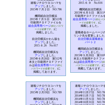
速報ジチロウヨコハマを
2015.６.９ No.616
アップ
しました。
2015年７月２日 NO.796
機関紙自治労横浜
2015年６月５日 第511
機関紙自治労横浜
印刷用ＰＤＦファイル
2015年７月５日 第513号
組合員専用ページ
(IDとパ
印刷用ＰＤＦファイルを
に
ードが必要です。)
組合員専用ページ
掲載しました。
(IDとパスワ
に
ードが必要です。)
掲載しました。
退職者会ホームページ
リンク先を変更しました
自治労横浜かわら版を
自治労横浜退職者会
アップ
しました。
パート２
2015.６.26 No.617
機関紙自治労横浜を
機関紙自治労横浜を
アップ
しました。
アップ
しました。
2015年５月20日 第510
2015年６月20日 第512号
本文と印刷用ＰＤＦファ
本文と印刷用ＰＤＦファイ
ルは
組合員専用ページ
(I
ルは
組合員専用ページ
に
(IDと
パスワードが必要です。)
に
掲載してあります。
パスワードが必要です。)
掲載してあります。
速報ジチロウヨコハマを
速報ジチロウヨコハマ
アップ
しました。
アップ
しました。
2015年２月19日 NO.789
2014年11月17日 NO.78
2014年11月７日 NO.78
機関紙自治労横浜を
2014年11月５日 NO.78
アップ
しました。
2014年10月31日 NO.78