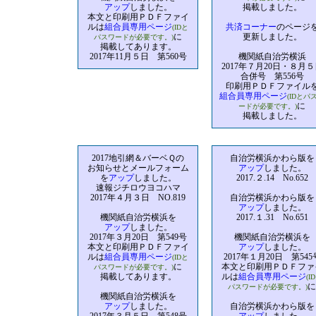
アップ
しました。
掲載しました。
本文と印刷用ＰＤＦファイ
ルは
組合員専用ページ
共済コーナー
のページ
(IDと
に
更新しました。
パスワードが必要です。)
掲載してあります。
2017年11月５日 第560号
機関紙自治労横浜
2017年７月20日・８月５
合併号 第556号
印刷用ＰＤＦファイル
組合員専用ページ
(IDとパ
に
ードが必要です。)
掲載しました。
2017地引網＆バーベＱの
自治労横浜かわら版を
お知らせとメールフォーム
アップ
しました。
を
アップ
しました。
2017.２.14 No.652
速報ジチロウヨコハマ
2017年４月３日 NO.819
自治労横浜かわら版を
アップ
しました。
機関紙自治労横浜を
2017.１.31 No.651
アップ
しました。
2017年３月20日 第549号
機関紙自治労横浜を
本文と印刷用ＰＤＦファイ
アップ
しました。
ルは
組合員専用ページ
2017年１月20日 第545
(IDと
に
本文と印刷用ＰＤＦファ
パスワードが必要です。)
掲載してあります。
ルは
組合員専用ページ
(I
に
パスワードが必要です。)
機関紙自治労横浜を
アップ
しました。
自治労横浜かわら版を