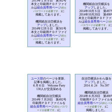
2015年１月５日 第502号
本文と印刷用ＰＤＦファイ
機関紙自治労横浜を
ルは
組合員専用ページ
アップ
しました。
(IDと
に
2014年10月５日 第497
パスワードが必要です。)
掲載してあります。
2014年10月20日 第498
本文と印刷用ＰＤＦファ
機関紙自治労横浜を
ルは
組合員専用ページ
(I
アップ
しました。
に
パスワードが必要です。)
2014年12月５日 第501号
掲載してあります。
本文と印刷用ＰＤＦファイ
ルは
組合員専用ページ
(IDと
に
パスワードが必要です。)
掲載してあります。
ユース部
のページを更新、
自治労横浜かわら版を
記事を掲載しました。
アップ
しました。
６月６日 Welcome Party
2014.６.24 No.597
130人が交流深める
機関紙自治労横浜
機関紙自治労横浜
2014年６月20日 第490
2014年７月20日 第492号
印刷用ＰＤＦファイル
印刷用ＰＤＦファイルを
組合員専用ページ
(IDとパ
組合員専用ページ
に
(IDとパスワ
ードが必要です。)
に
掲載しました。
ードが必要です。)