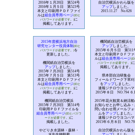
2016年１月20日 第524号
自治労横浜かわら版を
2016年１月５日 第523号
アップ
しました。
本文と印刷用ＰＤＦファイ
2015.11.27 No.626
ルは
組合員専用ページ
(IDと
に
パスワードが必要です。)
掲載してあります。
2015年度横浜地方自治
機関紙自治労横浜を
研究センター役員体制
アップ
しました。
(IDと
を
2015年６月５日 第511
パスワードが必要です。)
更新しました。
本文と印刷用ＰＤＦファ
ルは
組合員専用ページ
(I
機関紙自治労横浜を
に
パスワードが必要です。)
アップ
しました。
掲載してあります。
2015年７月20日 第514号
2015年７月５日 第513号
県本部自治研集会
本文と印刷用ＰＤＦファイ
フィールドワーク下草刈
ルは
組合員専用ページ
を
アップ
しました。
(IDと
に
速報ジチロウヨコハマ
パスワードが必要です。)
掲載してあります。
2015年８日 NO.794 ６
機関紙自治労横浜
2015年花火観賞＆納涼船
2015年７月20日 第514号
お知らせとお申し込み・
印刷用ＰＤＦファイルを
問い合わせ用メールフォ
組合員専用ページ
ムを
アップ
しました。
(IDとパスワ
に
速報ジチロウヨコハマ
ードが必要です。)
掲載しました。
2015年６月８日 NO.79
やどりき水源林・森林・
自治労横浜かわら版を
水生生物観察
アップ
しました。