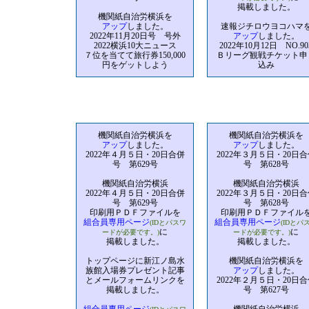
掲載しました。
機関紙自治労横浜を
アップ
しました。
速報ジチロウヨコハマ
2022年11月20日号 号外
アップ
しました。
2022横浜10大ニュース
2022年10月12日 NO.90
７位を当てて旅行券150,000
Ｂリーグ観戦チケット申
円をゲットしよう
込み
機関紙自治労横浜を
機関紙自治労横浜を
アップ
しました。
アップ
しました。
2022年４月５日・20日合併
2022年３月５日・20日合
号 第629号
号 第628号
機関紙自治労横浜
機関紙自治労横浜
2022年４月５日・20日合併
2022年３月５日・20日合
号 第629号
号 第628号
印刷用ＰＤＦファイルを
印刷用ＰＤＦファイル
組合員専用ページ
組合員専用ページ
(IDとパスワ
(IDとパ
に
に
ードが必要です。)
ードが必要です。)
掲載しました。
掲載しました。
トップページに新江ノ島水
機関紙自治労横浜を
族館入場券プレゼント記事
アップ
しました。
とメールフォームリンクを
2022年２月５日・20日合
掲載しました。
号 第627号