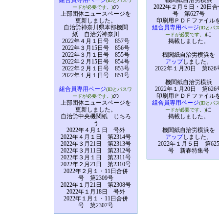
組合員専用ページ
機関紙自治労横浜
(IDとパスワ
の
2022年２月５日・20日合
ードが必要です。)
上部団体ニュースページを
号 第627号
更新しました。
印刷用ＰＤＦファイル
自治労神奈川県本部機関
組合員専用ページ
(IDとパ
紙 自治労神奈川
に
ードが必要です。)
2022年４月１日号 857号
掲載しました。
2022年３月15日号 856号
2022年３月１日号 855号
機関紙自治労横浜を
2022年２月15日号 854号
アップ
しました。
2022年２月１日号 853号
2022年１月20日 第626
2022年１月１日号 851号
機関紙自治労横浜
組合員専用ページ
2022年１月20日 第626
(IDとパスワ
の
印刷用ＰＤＦファイル
ードが必要です。)
上部団体ニュースページを
組合員専用ページ
(IDとパ
更新しました。
に
ードが必要です。)
自治労中央機関紙 じちろ
掲載しました。
う
2022年４月１日 号外
機関紙自治労横浜を
2022年４月１日 第2314号
アップ
しました。
2022年３月21日 第2313号
2022年１月５日 第62
2022年３月11日 第2312号
号 新春特集号
2022年３月１日 第2311号
2022年２月21日 第2310号
2022年２月１・11日合併
号 第2309号
2022年１月21日 第2308号
2022年１月18日 号外
2022年１月１・11日合併
号 第2307号