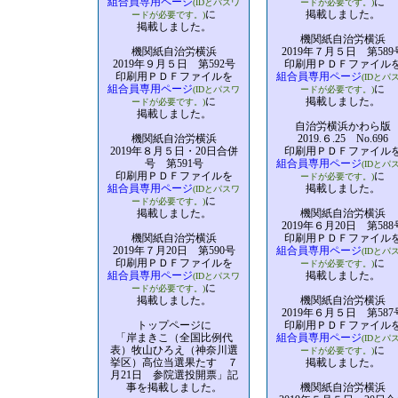
組合員専用ページ
に
(IDとパスワ
ードが必要です。)
に
掲載しました。
ードが必要です。)
掲載しました。
機関紙自治労横浜
機関紙自治労横浜
2019年７月５日 第589
2019年９月５日 第592号
印刷用ＰＤＦファイル
印刷用ＰＤＦファイルを
組合員専用ページ
(IDとパ
組合員専用ページ
に
(IDとパスワ
ードが必要です。)
に
掲載しました。
ードが必要です。)
掲載しました。
自治労横浜かわら版
機関紙自治労横浜
2019.６.25 No.696
2019年８月５日・20日合併
印刷用ＰＤＦファイル
号 第591号
組合員専用ページ
(IDとパ
印刷用ＰＤＦファイルを
に
ードが必要です。)
組合員専用ページ
掲載しました。
(IDとパスワ
に
ードが必要です。)
掲載しました。
機関紙自治労横浜
2019年６月20日 第588
機関紙自治労横浜
印刷用ＰＤＦファイル
2019年７月20日 第590号
組合員専用ページ
(IDとパ
印刷用ＰＤＦファイルを
に
ードが必要です。)
組合員専用ページ
掲載しました。
(IDとパスワ
に
ードが必要です。)
掲載しました。
機関紙自治労横浜
2019年６月５日 第587
トップページに
印刷用ＰＤＦファイル
「岸まきこ（全国比例代
組合員専用ページ
(IDとパ
表）牧山ひろえ（神奈川選
に
ードが必要です。)
挙区）高位当選果たす ７
掲載しました。
月21日 参院選投開票」記
事を掲載しました。
機関紙自治労横浜