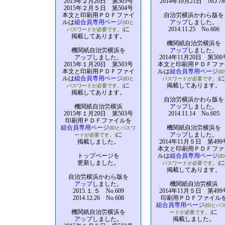
2015年２月20日 第505号
2014年10月21日 NO.78
2015年２月５日 第504号
本文と印刷用ＰＤＦファイ
自治労横浜かわら版を
ルは
組合員専用ページ
アップ
しました。
(IDと
に
2014.11.25 No.606
パスワードが必要です。)
掲載してあります。
機関紙自治労横浜を
機関紙自治労横浜を
アップ
しました。
アップ
しました。
2014年11月20日 第500
2015年１月20日 第503号
本文と印刷用ＰＤＦファ
本文と印刷用ＰＤＦファイ
ルは
組合員専用ページ
(I
ルは
組合員専用ページ
に
(IDと
パスワードが必要です。)
に
掲載してあります。
パスワードが必要です。)
掲載してあります。
自治労横浜かわら版を
機関紙自治労横浜
アップ
しました。
2015年１月20日 第503号
2014.11.14 No.605
印刷用ＰＤＦファイルを
組合員専用ページ
機関紙自治労横浜を
(IDとパスワ
に
アップ
しました。
ードが必要です。)
掲載しました。
2014年11月５日 第499
本文と印刷用ＰＤＦファ
トップページを
ルは
組合員専用ページ
(I
更新しました。
に
パスワードが必要です。)
掲載してあります。
自治労横浜かわら版を
アップ
しました。
機関紙自治労横浜
2015.１.５ No.609
2014年11月５日 第499
2014.12.26 No.608
印刷用ＰＤＦファイル
組合員専用ページ
(IDとパ
機関紙自治労横浜を
に
ードが必要です。)
アップ
しました。
掲載しました。