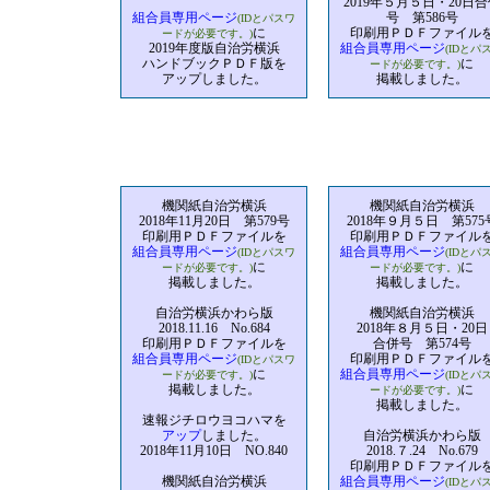
2019年５月５日・20日合
組合員専用ページ
号 第586号
(IDとパスワ
に
印刷用ＰＤＦファイル
ードが必要です。)
2019年度版自治労横浜
組合員専用ページ
(IDとパ
ハンドブックＰＤＦ版を
に
ードが必要です。)
アップしました。
掲載しました。
機関紙自治労横浜
機関紙自治労横浜
2018年11月20日 第579号
2018年９月５日 第575
印刷用ＰＤＦファイルを
印刷用ＰＤＦファイル
組合員専用ページ
組合員専用ページ
(IDとパスワ
(IDとパ
に
に
ードが必要です。)
ードが必要です。)
掲載しました。
掲載しました。
自治労横浜かわら版
機関紙自治労横浜
2018.11.16 No.684
2018年８月５日・20日
印刷用ＰＤＦファイルを
合併号 第574号
組合員専用ページ
印刷用ＰＤＦファイル
(IDとパスワ
に
組合員専用ページ
ードが必要です。)
(IDとパ
掲載しました。
に
ードが必要です。)
掲載しました。
速報ジチロウヨコハマを
アップ
しました。
自治労横浜かわら版
2018年11月10日 NO.840
2018.７.24 No.679
印刷用ＰＤＦファイル
機関紙自治労横浜
組合員専用ページ
(IDとパ