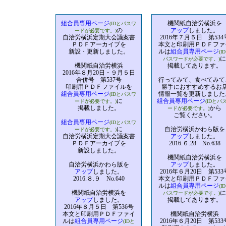
組合員専用ページ
機関紙自治労横浜を
(IDとパスワ
の
アップ
しました。
ードが必要です。)
自治労横浜定期大会議案書
2016年７月５日 第534
ＰＤＦアーカイブを
本文と印刷用ＰＤＦファ
新設・更新しました。
ルは
組合員専用ページ
(I
に
パスワードが必要です。)
機関紙自治労横浜
掲載してあります。
2016年８月20日・９月５日
合併号 第537号
行ってみて、食べてみて
印刷用ＰＤＦファイルを
勝手におすすめするお
組合員専用ページ
情報一覧を更新しました
(IDとパスワ
に
組合員専用ページ
ードが必要です。)
(IDとパ
掲載しました。
から
ードが必要です。)
ご覧ください。
組合員専用ページ
(IDとパスワ
に
自治労横浜かわら版を
ードが必要です。)
自治労横浜定期大会議案書
アップ
しました。
ＰＤＦアーカイブを
2016.６.28 No.638
新設しました。
機関紙自治労横浜を
自治労横浜かわら版を
アップ
しました。
アップ
しました。
2016年６月20日 第533
2016.８.９ No.640
本文と印刷用ＰＤＦファ
ルは
組合員専用ページ
(I
機関紙自治労横浜を
に
パスワードが必要です。)
アップ
しました。
掲載してあります。
2016年８月５日 第536号
本文と印刷用ＰＤＦファイ
機関紙自治労横浜
ルは
組合員専用ページ
2016年６月20日 第533
(IDと