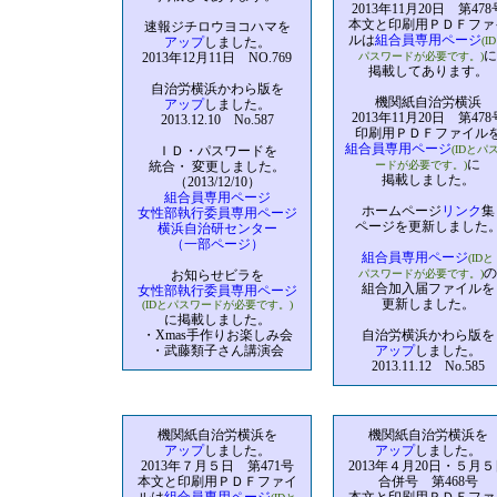
2013年11月20日 第478
本文と印刷用ＰＤＦファ
速報ジチロウヨコハマを
ルは
組合員専用ページ
アップ
しました。
(I
に
2013年12月11日 NO.769
パスワードが必要です。)
掲載してあります。
自治労横浜かわら版を
機関紙自治労横浜
アップ
しました。
2013年11月20日 第478
2013.12.10 No.587
印刷用ＰＤＦファイル
組合員専用ページ
ＩＤ・パスワードを
(IDとパ
に
統合・ 変更しました。
ードが必要です。)
掲載しました。
（2013/12/10）
組合員専用ページ
ホームページ
リンク
集
女性部執行委員専用ページ
ページを更新しました
横浜自治研センター
（一部ページ）
組合員専用ページ
(IDと
の
お知らせビラを
パスワードが必要です。)
組合加入届ファイルを
女性部執行委員専用ページ
更新しました。
(IDとパスワードが必要です。)
に掲載しました。
・Xmas手作りお楽しみ会
自治労横浜かわら版を
・武藤類子さん講演会
アップ
しました。
2013.11.12 No.585
機関紙自治労横浜を
機関紙自治労横浜を
アップ
しました。
アップ
しました。
2013年７月５日 第471号
2013年４月20日・５月５
本文と印刷用ＰＤＦファイ
合併号 第468号