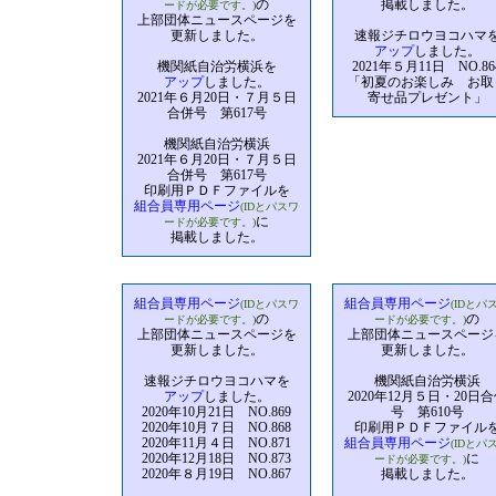
の
掲載しました。
ードが必要です。)
上部団体ニュースページを
更新しました。
速報ジチロウヨコハマ
アップ
しました。
機関紙自治労横浜を
2021年５月11日 NO.86
アップ
しました。
「初夏のお楽しみ お取
2021年６月20日・７月５日
寄せ品プレゼント」
合併号 第617号
機関紙自治労横浜
2021年６月20日・７月５日
合併号 第617号
印刷用ＰＤＦファイルを
組合員専用ページ
(IDとパスワ
に
ードが必要です。)
掲載しました。
組合員専用ページ
組合員専用ページ
(IDとパスワ
(IDとパ
の
の
ードが必要です。)
ードが必要です。)
上部団体ニュースページを
上部団体ニュースページ
更新しました。
更新しました。
速報ジチロウヨコハマを
機関紙自治労横浜
アップ
しました。
2020年12月５日・20日
2020年10月21日 NO.869
号 第610号
2020年10月７日 NO.868
印刷用ＰＤＦファイル
2020年11月４日 NO.871
組合員専用ページ
(IDとパ
2020年12月18日 NO.873
に
ードが必要です。)
2020年８月19日 NO.867
掲載しました。