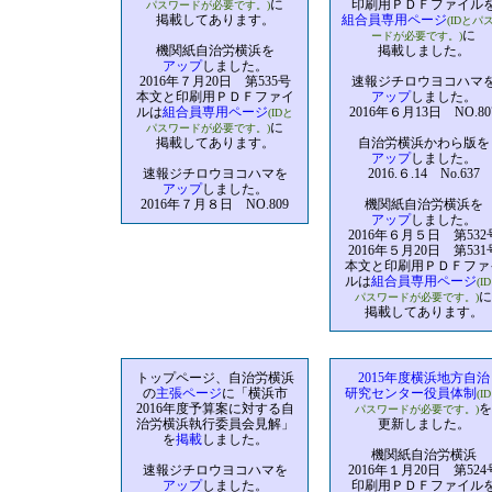
に
印刷用ＰＤＦファイル
パスワードが必要です。)
掲載してあります。
組合員専用ページ
(IDとパ
に
ードが必要です。)
機関紙自治労横浜を
掲載しました。
アップ
しました。
2016年７月20日 第535号
速報ジチロウヨコハマ
本文と印刷用ＰＤＦファイ
アップ
しました。
ルは
組合員専用ページ
2016年６月13日 NO.80
(IDと
に
パスワードが必要です。)
掲載してあります。
自治労横浜かわら版を
アップ
しました。
速報ジチロウヨコハマを
2016.６.14 No.637
アップ
しました。
2016年７月８日 NO.809
機関紙自治労横浜を
アップ
しました。
2016年６月５日 第532
2016年５月20日 第531
本文と印刷用ＰＤＦファ
ルは
組合員専用ページ
(I
に
パスワードが必要です。)
掲載してあります。
トップページ、自治労横浜
2015年度横浜地方自治
の
主張ページ
に「横浜市
研究センター役員体制
(I
2016年度予算案に対する自
を
パスワードが必要です。)
治労横浜執行委員会見解」
更新しました。
を
掲載
しました。
機関紙自治労横浜
速報ジチロウヨコハマを
2016年１月20日 第524
アップ
しました。
印刷用ＰＤＦファイル