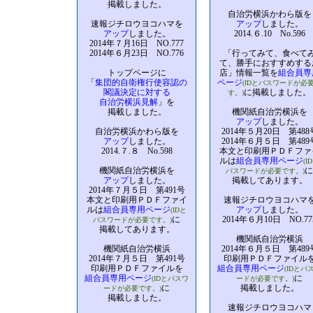
掲載しました。
自治労横浜かわら版を
速報ジチロウヨコハマを
アップ
しました。
アップ
しました。
2014.６.10 No.596
2014年７月16日 NO.777
2014年６月23日 NO.776
「行ってみて、食べて
て、勝手におすすめする
トップページに
店」情報一覧を
組合員専
「
集団的自衛権行使容認の
ページ
(IDとパスワードが必
閣議決定に対する
に掲載しました。
す。)
自治労横浜見解
」を
掲載しました。
機関紙自治労横浜を
アップ
しました。
自治労横浜かわら版を
2014年５月20日 第488
アップ
しました。
2014年６月５日 第489
2014.７.８ No.598
本文と印刷用ＰＤＦファ
ルは
組合員専用ページ
(I
機関紙自治労横浜を
に
パスワードが必要です。)
アップ
しました。
掲載してあります。
2014年７月５日 第491号
本文と印刷用ＰＤＦファイ
速報ジチロウヨコハマ
ルは
組合員専用ページ
アップ
しました。
(IDと
に
2014年６月10日 NO.77
パスワードが必要です。)
掲載してあります。
機関紙自治労横浜
機関紙自治労横浜
2014年６月５日 第489
2014年７月５日 第491号
印刷用ＰＤＦファイル
印刷用ＰＤＦファイルを
組合員専用ページ
(IDとパ
組合員専用ページ
に
(IDとパスワ
ードが必要です。)
に
掲載しました。
ードが必要です。)
掲載しました。
速報ジチロウヨコハマ