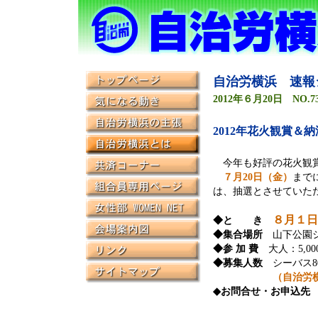
自治労横浜 速報
2012年６月20日 NO.7
2012年花火観賞＆
今年も好評の花火観賞
７月20日（金）
まで
は、抽選とさせていた
８月１日
◆と き
◆集合場所
山下公園シ
◆参 加 費
大人：5,00
◆募集人数
シーバス80
（自治労
◆お問合せ・お申込先