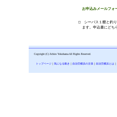
お申込みメールフォ
□ シーバス１艘と釣
ます。申込書にどち
Copyright (C) Jichiro Yokohama All Rights Reserved.
トップページ
｜
気になる動き
｜
自治労横浜の主張
｜
自治労横浜とは
｜