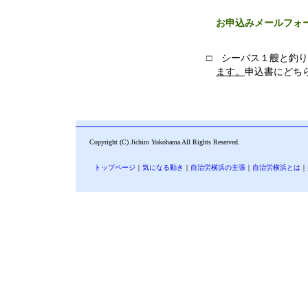
お申込みメールフォ
□ シーバス１艘と釣
ます。
申込書にどち
Copyright (C) Jichiro Yokohama All Rights Reserved.
トップページ
｜
気になる動き
｜
自治労横浜の主張
｜
自治労横浜とは
｜