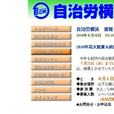
自治労横浜 速報
2010年６月10日 NO.6
2010年花火観賞＆
今年も好評の花火観賞
７月21日（水）まで
は、抽選とさせていた
８月１日
◆と き
◆集合場所
山下公園シ
◆参 加 費
大人：5,00
◆募集人数
シーバス80
（自治労
◆お問合せ・お申込先