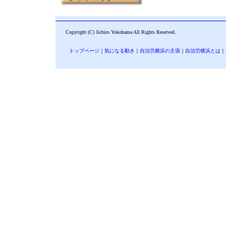
Copyright (C) Jichiro Yokohama All Rights Reserved.
トップページ
｜
気になる動き
｜
自治労横浜の主張
｜
自治労横浜とは
｜